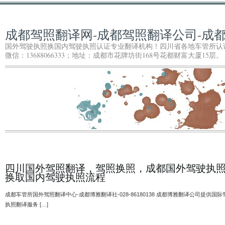
成都驾照翻译网-成都驾照翻译公司-成
国外驾驶执照换国内驾驶执照认证专业翻译机构！四川省各地车管所认证专业驾照
微信：13688066333；地址：成都市花牌坊街168号花都财富大厦15层。
四川国外驾照翻译，驾照换照，成都国外驾驶执
换取国内驾驶执照流程
成都车管所国外驾照翻译中心-成都博雅翻译社-028-86180138 成都博雅翻译公司提供国际
执照翻译服务 […]