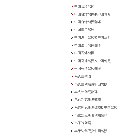
中国台湾驾照
中国台湾驾照换中国驾照
中国台湾驾照翻译
中国澳门驾照
中国澳门驾照换中国驾照
中国澳门驾照翻译
中国香港驾照
中国香港驾照换中国驾照
中国香港驾照翻译
乌克兰驾照
乌克兰驾照换中国驾照
乌克兰驾照翻译
乌兹别克斯坦驾照
乌兹别克斯坦驾照换中国驾照
乌兹别克斯坦驾照翻译
乌干达驾照
乌干达驾照换中国驾照