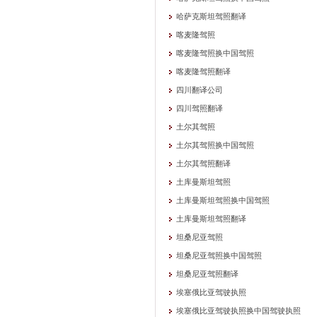
哈萨克斯坦驾照翻译
喀麦隆驾照
喀麦隆驾照换中国驾照
喀麦隆驾照翻译
四川翻译公司
四川驾照翻译
土尔其驾照
土尔其驾照换中国驾照
土尔其驾照翻译
土库曼斯坦驾照
土库曼斯坦驾照换中国驾照
土库曼斯坦驾照翻译
坦桑尼亚驾照
坦桑尼亚驾照换中国驾照
坦桑尼亚驾照翻译
埃塞俄比亚驾驶执照
埃塞俄比亚驾驶执照换中国驾驶执照