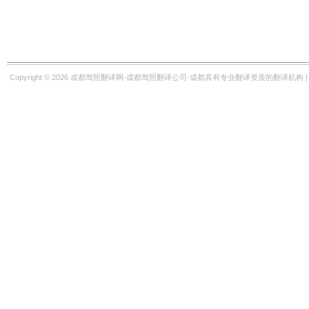
Copyright © 2026
成都驾照翻译网-成都驾照翻译公司-成都具有专业翻译资质的翻译机构