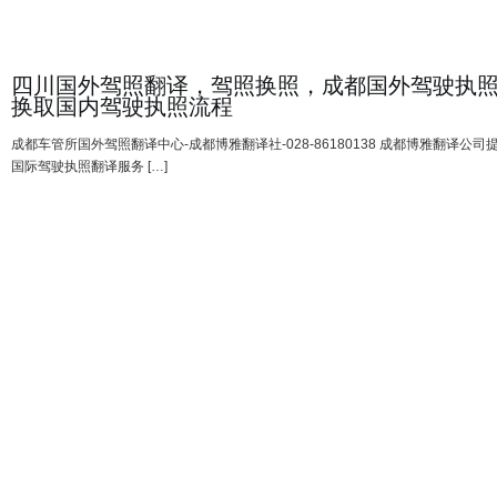
四川国外驾照翻译，驾照换照，成都国外驾驶执
换取国内驾驶执照流程
成都车管所国外驾照翻译中心-成都博雅翻译社-028-86180138 成都博雅翻译公司
国际驾驶执照翻译服务 […]