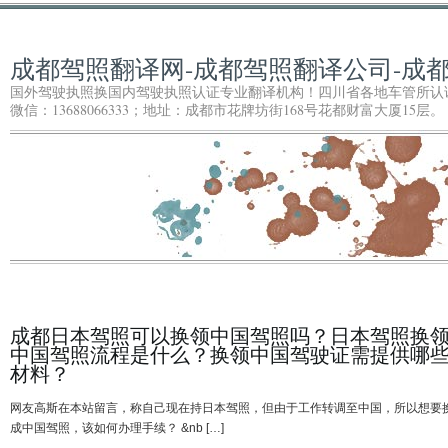
成都驾照翻译网-成都驾照翻译公司-成
国外驾驶执照换国内驾驶执照认证专业翻译机构！四川省各地车管所认证专业驾照
微信：13688066333；地址：成都市花牌坊街168号花都财富大厦15层。
成都日本驾照可以换领中国驾照吗？日本驾照换
中国驾照流程是什么？换领中国驾驶证需提供哪
材料？
网友高斯在本站留言，称自己现在持日本驾照，但由于工作转调至中国，所以想要
成中国驾照，该如何办理手续？ &nb […]