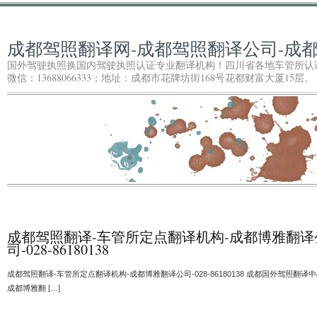
成都驾照翻译网-成都驾照翻译公司-成
国外驾驶执照换国内驾驶执照认证专业翻译机构！四川省各地车管所认证专业驾照
微信：13688066333；地址：成都市花牌坊街168号花都财富大厦15层。
成都驾照翻译-车管所定点翻译机构-成都博雅翻译
司-028-86180138
成都驾照翻译-车管所定点翻译机构-成都博雅翻译公司-028-86180138 成都国外驾照翻译中
成都博雅翻 […]