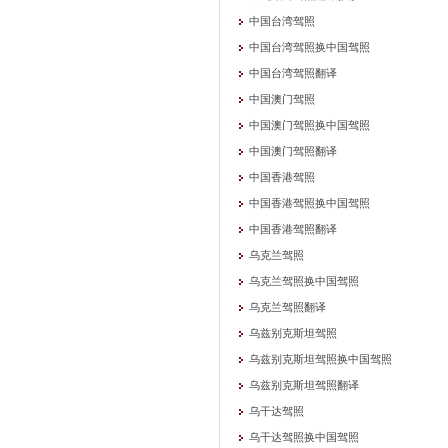
中国台湾驾照
中国台湾驾照换中国驾照
中国台湾驾照翻译
中国澳门驾照
中国澳门驾照换中国驾照
中国澳门驾照翻译
中国香港驾照
中国香港驾照换中国驾照
中国香港驾照翻译
乌克兰驾照
乌克兰驾照换中国驾照
乌克兰驾照翻译
乌兹别克斯坦驾照
乌兹别克斯坦驾照换中国驾照
乌兹别克斯坦驾照翻译
乌干达驾照
乌干达驾照换中国驾照