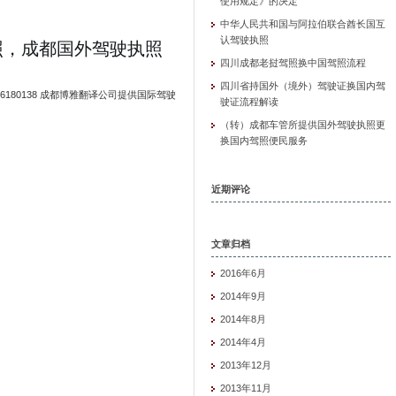
使用规定》的决定
中华人民共和国与阿拉伯联合酋长国互
认驾驶执照
照，成都国外驾驶执照
四川成都老挝驾照换中国驾照流程
四川省持国外（境外）驾驶证换国内驾
6180138 成都博雅翻译公司提供国际驾驶
驶证流程解读
（转）成都车管所提供国外驾驶执照更
换国内驾照便民服务
近期评论
文章归档
2016年6月
2014年9月
2014年8月
2014年4月
2013年12月
2013年11月