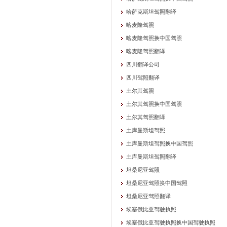
哈萨克斯坦驾照翻译
喀麦隆驾照
喀麦隆驾照换中国驾照
喀麦隆驾照翻译
四川翻译公司
四川驾照翻译
土尔其驾照
土尔其驾照换中国驾照
土尔其驾照翻译
土库曼斯坦驾照
土库曼斯坦驾照换中国驾照
土库曼斯坦驾照翻译
坦桑尼亚驾照
坦桑尼亚驾照换中国驾照
坦桑尼亚驾照翻译
埃塞俄比亚驾驶执照
埃塞俄比亚驾驶执照换中国驾驶执照