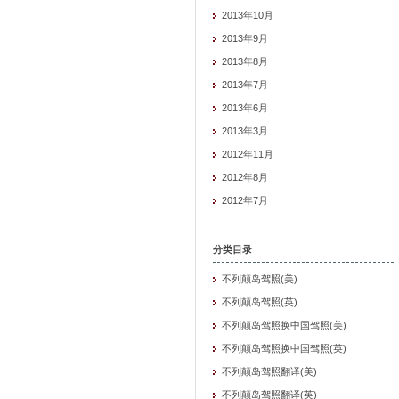
2013年10月
2013年9月
2013年8月
2013年7月
2013年6月
2013年3月
2012年11月
2012年8月
2012年7月
分类目录
不列颠岛驾照(美)
不列颠岛驾照(英)
不列颠岛驾照换中国驾照(美)
不列颠岛驾照换中国驾照(英)
不列颠岛驾照翻译(美)
不列颠岛驾照翻译(英)