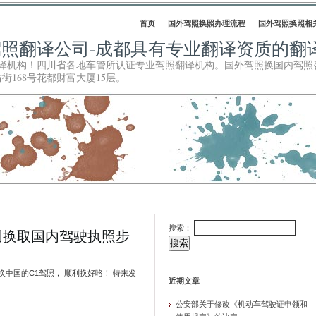
首页
国外驾照换照办理流程
国外驾照换照相
驾照翻译公司-成都具有专业翻译资质的翻
！四川省各地车管所认证专业驾照翻译机构。国外驾照换国内驾照咨询电话：028
坊街168号花都财富大厦15层。
搜索：
国换取国内驾驶执照步
中国的C1驾照， 顺利换好咯！ 特来发
近期文章
公安部关于修改《机动车驾驶证申领和