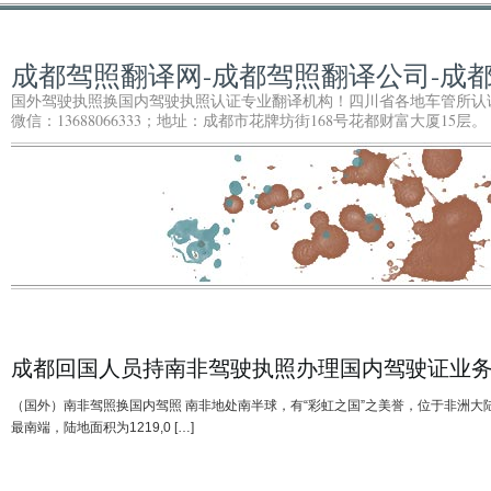
成都驾照翻译网-成都驾照翻译公司-成
国外驾驶执照换国内驾驶执照认证专业翻译机构！四川省各地车管所认证专业驾照
微信：13688066333；地址：成都市花牌坊街168号花都财富大厦15层。
成都回国人员持南非驾驶执照办理国内驾驶证业
（国外）南非驾照换国内驾照 南非地处南半球，有“彩虹之国”之美誉，位于非洲大
最南端，陆地面积为1219,0 […]