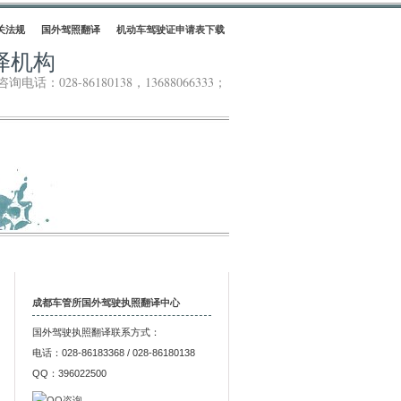
关法规
国外驾照翻译
机动车驾驶证申请表下载
译机构
-86180138，13688066333；
成都车管所国外驾驶执照翻译中心
国外驾驶执照翻译联系方式：
电话：028-86183368 / 028-86180138
QQ：396022500