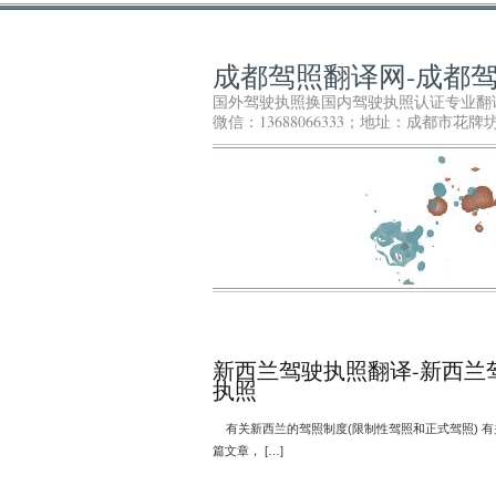
成都驾照翻译网-成都
国外驾驶执照换国内驾驶执照认证专业翻译机构
微信：13688066333；地址：成都市花牌
新西兰驾驶执照翻译-新西兰
执照
有关新西兰的驾照制度(限制性驾照和正式驾照) 
篇文章， […]